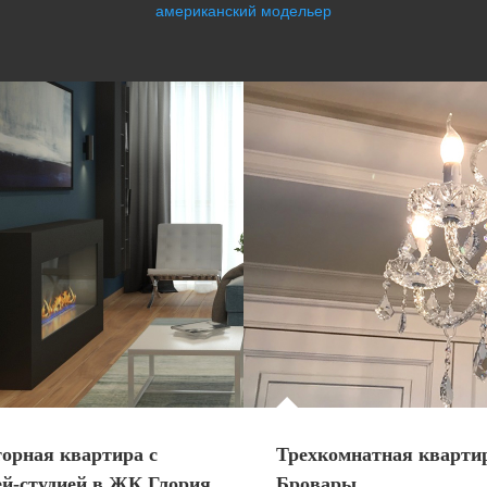
американский модельер
торная квартира с
Трехкомнатная квартир
ей-студией в ЖК Глория
Бровары