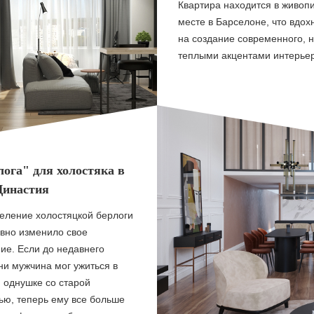
Квартира находится в живоп
месте в Барселоне, что вдох
на создание современного, н
теплыми акцентами интерье
ога" для холостяка в
инастия
еление холостяцкой берлоги
вно изменило свое
ие. Если до недавнего
и мужчина мог ужиться в
 однушке со старой
ю, теперь ему все больше