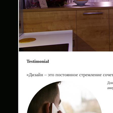
Testimonial
«Дизайн – это постоянное стремление соче
Дон
аме