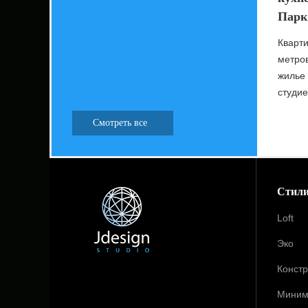
Парк
Кварт
метро
жилье 
студие
Смотреть все
Стил
Loft
Эко
Констр
Миним