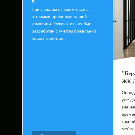
Приглашаем ознакомиться с
готовыми проектами нашей
компании. Каждый из них был
разработан с учётом пожеланий
наших клиентов
"Берл
ЖК Д
Опред
уже да
значен
времен
тесной
мебель