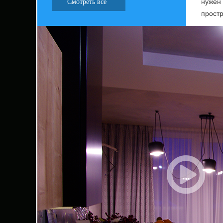
нужен
Смотреть все
простр