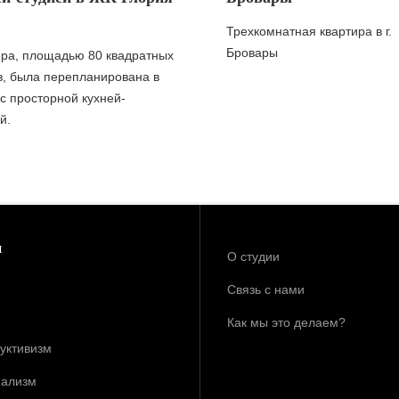
Трехкомнатная квартира в г.
Бровары
ира, площадью 80 квадратных
в, была перепланирована в
с просторной кухней-
й.
и
О студии
Связь с нами
Как мы это делаем?
уктивизм
ализм