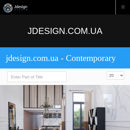
JDESIGN.COM.UA
jdesign.com.ua - Contemporary
Enter
Display
Part
#
of
Title